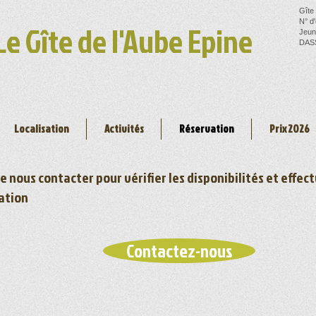
Gîte
N° d
Le Gîte de l'Aube Epine
Jeun
DASS
Localisation
Activités
Réservation
Prix 2026
e nous contacter pour vérifier les disponibilités et effec
ation
Contactez-nous