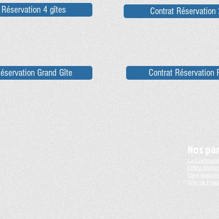
 Réservation 4 gîtes
Contrat Réservation 
éservation Grand Gîte
Contrat Réservation P
Nos pa
La Communau
Office touris
Oise tourism
Gîte de Fran