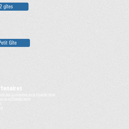
2 gîtes
etit Gîte
rtenaires
té des Communes de la Picardie Verte
me de la Picardie Verte
e
ce