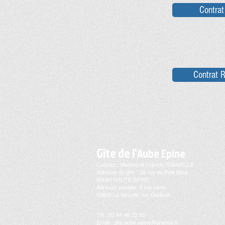
Contrat
Contrat R
Gîte
de l'
Aube Epine
Contact : Martine et Francis GRAVELLE
Adresse du gîte : 29 rue du Petit Bout
60690 HAUTE EPINE
Adresse postale: 9 rue verte
60690 La Neuville sur Oudeuil
Tél : 03 44 46 23 90
Email :
gite.aube.epine@orange.fr