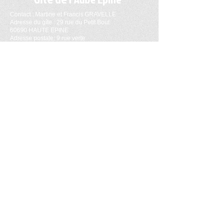
Contact : Martine et Francis GRAVELLE
Adresse du gîte : 29 rue du Petit Bout
60690 HAUTE EPINE
Adresse postale: 9 rue verte
60690 La Neuville sur Oudeuil
Tél :
03 44 46 23 90
Email :
gite.aube.epine@orange.fr
Portable : 06 83 02 68 09
Nos partenaires
La Communauté des Communes de la Picardie
Verte
Office tourisme de la Picardie Verte
Oise tourisme
Gîte de France
Gîte agréé inspection académique d'Amiens
N° d'enregistrement : 60/106-200-016
Jeunesse et sport N° de Réf : CHR/SD/CVL N°428
DASS référence
060 304 015